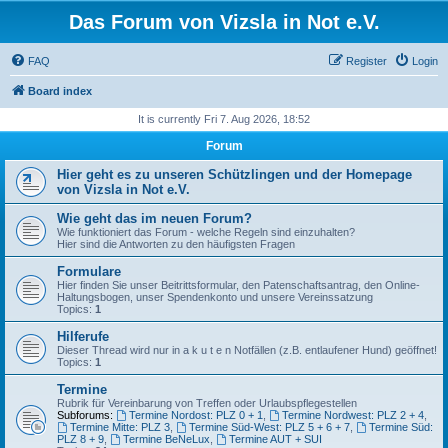
Das Forum von Vizsla in Not e.V.
FAQ
Register
Login
Board index
It is currently Fri 7. Aug 2026, 18:52
Forum
Hier geht es zu unseren Schützlingen und der Homepage
von Vizsla in Not e.V.
Wie geht das im neuen Forum?
Wie funktioniert das Forum - welche Regeln sind einzuhalten?
Hier sind die Antworten zu den häufigsten Fragen
Formulare
Hier finden Sie unser Beitrittsformular, den Patenschaftsantrag, den Online-
Haltungsbogen, unser Spendenkonto und unsere Vereinssatzung
Topics:
1
Hilferufe
Dieser Thread wird nur in a k u t e n Notfällen (z.B. entlaufener Hund) geöffnet!
Topics:
1
Termine
Rubrik für Vereinbarung von Treffen oder Urlaubspflegestellen
Subforums:
Termine Nordost: PLZ 0 + 1
,
Termine Nordwest: PLZ 2 + 4
,
Termine Mitte: PLZ 3
,
Termine Süd-West: PLZ 5 + 6 + 7
,
Termine Süd:
PLZ 8 + 9
,
Termine BeNeLux
,
Termine AUT + SUI