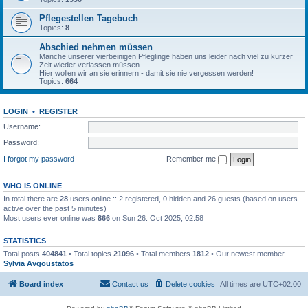
Pflegestellen Tagebuch
Topics:
8
Abschied nehmen müssen
Manche unserer vierbeinigen Pfleglinge haben uns leider nach viel zu kurzer
Zeit wieder verlassen müssen.
Hier wollen wir an sie erinnern - damit sie nie vergessen werden!
Topics:
664
LOGIN
•
REGISTER
Username:
Password:
I forgot my password
Remember me
WHO IS ONLINE
In total there are
28
users online :: 2 registered, 0 hidden and 26 guests (based on users
active over the past 5 minutes)
Most users ever online was
866
on Sun 26. Oct 2025, 02:58
STATISTICS
Total posts
404841
• Total topics
21096
• Total members
1812
• Our newest member
Sylvia Avgoustatos
Board index
Contact us
Delete cookies
All times are
UTC+02:00