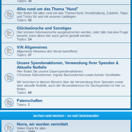
Topics:
34
Alles rund um das Thema "Hund"
Hier finden Sie alles rund um das Thema Hund, Hundehaltung, Zubehör, Tipps
und Tricks für und mit unseren Lieblingen.
Topics:
42
Glückwünsche und Sonstiges
Hier können Glückwünsche ausgesprochen werden, oder falls mal eine Frage
besteht, kann diese hier auch gerne gestellt werden.
Topics:
14
ViN Allgemeines
Allgemeine Hinweise den Verein betreffend
Topics:
27
Unsere Spendenaktionen, Verwendung Ihrer Spenden &
Aktuelle Notfelle
Hier finden Sie unsere Dauerspendenaktionen:
Christinas Nähstübchen, Ingrids Backstübchen sowie Astrids VizslAtelier.
Wir berichten in diesem Bereich über die Verwendung Ihrer Spenden sowie
über aktuelle Notfelle, auch die Versandadresse für Sachspenden ist hier zu
finden.
Topics:
68
Patenschaften
Topics:
1
lachen und weinen - so nah beieinander
Hurra, wir wurden vermittelt
Vielen Dank für alles
Topics:
1990